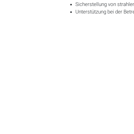
Sicherstellung von strahl
Unterstützung bei der Betr
erLEBE kostenloses Wohnen
Trainiere in unserem haus
Genieße kostenlose Verpf
Spare mit dem
GERBER
B
Ab auf die Piste – mit ver
Deine Stunden? Werden fai
Großzügige Vergünstigunge
Teamgefühl pur – bei Kara