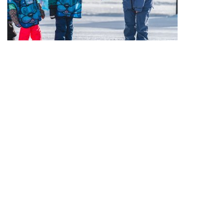
Deine Aufgaben
Persönliches Führen von privaten Einzel- & Gruppenkursen
Kinderbetreuung im Gerbyland
Deine Benefits
erLebe Wohnen in einem unserer liebevoll eingerichteten Staff
Resorts inkl.
WLAN
Zugang und Parkmöglichkeiten
Trainieren in unserem Staff Gym