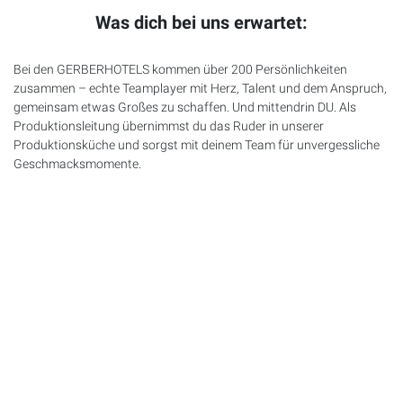
Was dich bei uns erwartet:
Bei den
GERBERHOTELS
kommen über 200 Persönlichkeiten
zusammen – echte Teamplayer mit Herz, Talent und dem Anspruch,
gemeinsam etwas Großes zu schaffen. Und mittendrin DU. Als
Produktionsleitung übernimmst du das Ruder in unserer
Produktionsküche und sorgst mit deinem Team für unvergessliche
Geschmacksmomente.
Deine Mission:
Du steuerst den gesamten Produktionsablauf mit Überblick
und Fingerspitzengefühl
Du führst dein Team mit Herz, Verstand und einem guten
Dienstplan
Du gestaltest Speisepläne & Food-Konzepte – kreativ und
kalkuliert
Du planst den Wareneinkauf und behältst die Lager im Griff
Du bist präsent in den Hotelküchen und pflegst einen engen