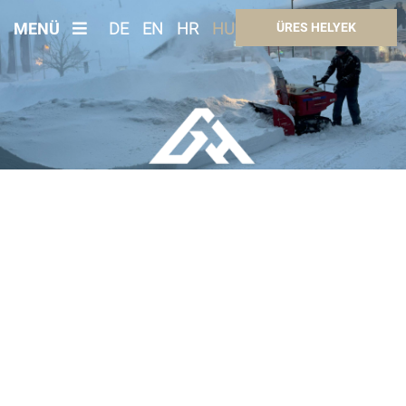
MENÜ
DE
EN
HR
HU
ÜRES HELYEK