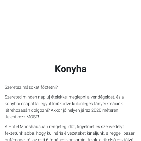
Konyha
Szeretsz másokat főztetni?
Szereted minden nap új ételekkel meglepni a vendégeidet, és a
konyhai csapattal együttműködve különleges tányérkreációk
létrehozásán dolgozni? Akkor jó helyen jársz 2020 méteren.
Jelentkezz
MOST
!
A Hotel Mooshausban rengeteg időt, figyelmet és szenvedélyt
fektetünk abba, hogy kulináris élvezeteket kínáljunk, a reggeli pazar
büféreggelitől az esti 6 fogásos vacsoráig. Azok, akik első osztályú