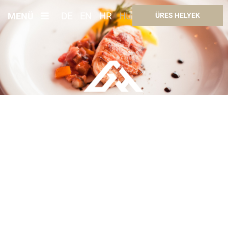
MENÜ
DE
EN
HR
HU
ÜRES HELYEK