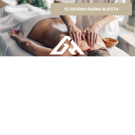
IZBORNIK
DE
EN
HR
HU
SLOBODNA RADNA MJESTA