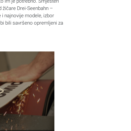
što im je potrebno. Smješten
d žičare Drei-Seenbahn –
 i najnovije modele, izbor
bi bili savršeno opremljeni za