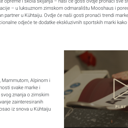
e opreme i škola skijanja – naši će gosti ovdje pronaći sve 
okacije – u luksuznom zimskom odmaralištu Mooshaus i pore
 partner u Kühtaiju. Ovdje će naši gosti pronaći trendi marke
cionalne odjeće te dodatke ekskluzivnih sportskih marki kako 
om, Mammutom, Alpinom i
osti svake marke i
u svog znanja o zimskim
vanje zainteresiranih
posao iz snova u Kühtaiju