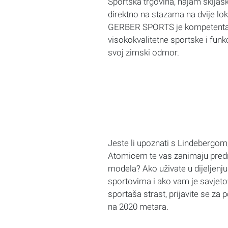
Sportska trgovina, najam skijašk
direktno na stazama na dvije l
GERBER
SPORTS
je kompetentan
visokokvalitetne sportske i funk
svoj zimski odmor.
Jeste li upoznati s Lindeberg
Atomicem te vas zanimaju predn
modela? Ako uživate u dijeljenj
sportovima i ako vam je savjeto
sportaša strast, prijavite se za 
na 2020 metara.