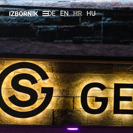
DE
EN
HR
HU
IZBORNIK