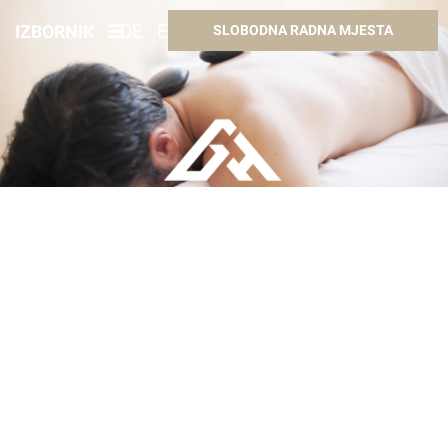
IZBORNIK
DE
EN
HR
HU
SLOBODNA RADNA MJESTA