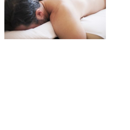
Vaši zadaci
Razmazite naše goste klasičnim tretmanima ljepote.
Pružate stručne savjete s toplinom i predanošću.
Osiguravate besprijekornu čistoću i higijenske standarde koji
su zaista impresivni.
S ljubavlju brinete o našim wellness područjima – od
staklenog posuđa do grickalica.
Stvarate savršen prvi dojam u našim apartmanima – sa
stilom, osjetljivošću i okom za detalje.