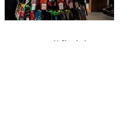
Vaši zadaci
Održavate police organiziranima: sigurnost robe,
označavanje i atraktivna prezentacija
Dijelite svoje znanje – i svoj entuzijazam: pružate osobne
savjete našim gostima
Imate oko za detalje: blagajnički poslovi i manji
administrativni zadaci
Vaše prednosti
Boravit ćete u jednom od naših ugodnih Staff Resortsa –
uključeni Wi-Fi i parking