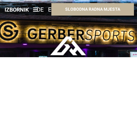
IZBORNIK
DE
EN
HR
HU
SLOBODNA RADNA MJESTA