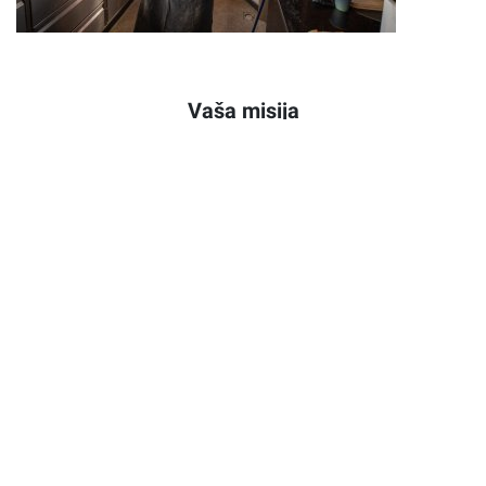
Vaša misija
Vodite svoju kuhinjsku stanicu sa strašću i jasnim pregledom
Pripremate tijesto za pizzu prema receptu – i po osjećaju
Osiguravate da su vaši sastojci svježi, hrskavi i najviše
kvalitete
Poznajete svoju peć za pizzu kao što drugi poznaju svoj
omiljeni recept
Održavate svoju opremu čistom i
HACCP
ste profesionalac
Pomažete s inventarom i narudžbama
Što vam nudimo
Boravak u našim s ljubavlju uređenim Staff Resortsima –
uključeni Wi-Fi i parking