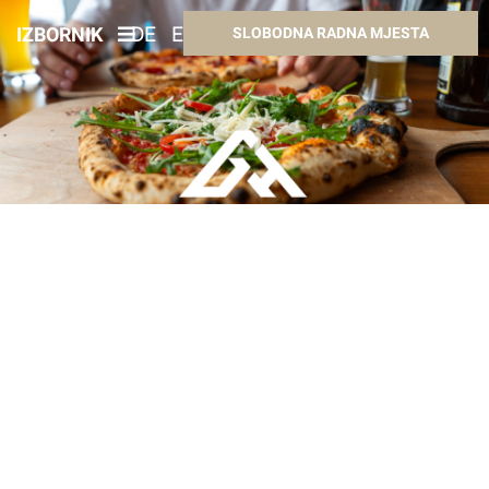
IZBORNIK
DE
EN
HR
HU
SLOBODNA RADNA MJESTA