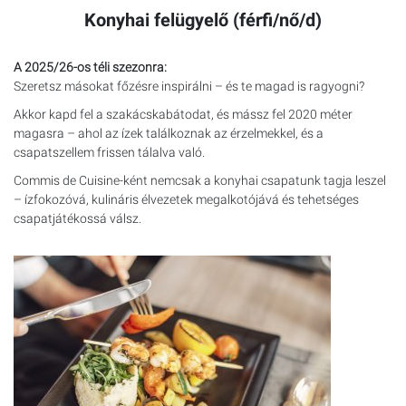
Konyhai felügyelő (férfi/nő/d)
A 2025/26-os téli szezonra:
Szeretsz másokat főzésre inspirálni – és te magad is ragyogni?
Akkor kapd fel a szakácskabátodat, és mássz fel 2020 méter
magasra – ahol az ízek találkoznak az érzelmekkel, és a
csapatszellem frissen tálalva való.
Commis de Cuisine-ként nemcsak a konyhai csapatunk tagja leszel
– ízfokozóvá, kulináris élvezetek megalkotójává és tehetséges
csapatjátékossá válsz.