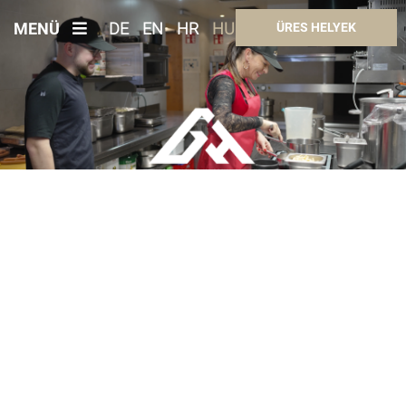
MENÜ
DE
EN
HR
HU
ÜRES HELYEK