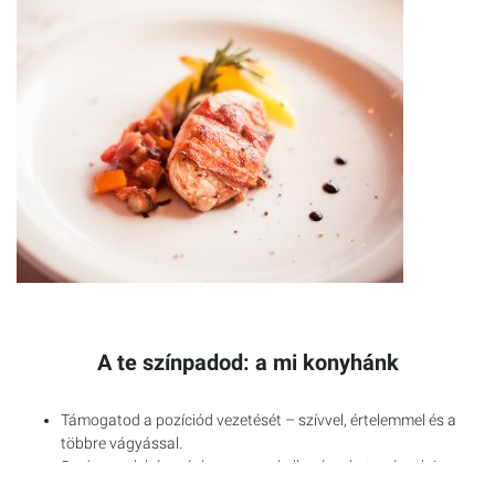
A te színpadod: a mi konyhánk
Támogatod a pozíciód vezetését – szívvel, értelemmel és a
többre vágyással.
Segítesz a leltározásban – nem kell számokat számolni.
Biztosítod a berendezések és eszközök makulátlanságát – a