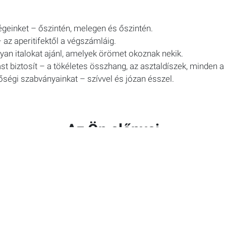
einket – őszintén, melegen és őszintén.
– az aperitifektől a végszámláig.
olyan italokat ajánl, amelyek örömet okoznak nekik.
 biztosít – a tökéletes összhang, az asztaldíszek, minden a 
ségi szabványainkat – szívvel és józan ésszel.
Az Ön előnyei
ettel berendezett személyzeti üdülőhelyeink egyikében, Wi-Fi
termünkben
éseket a hét minden napján
R
BÓNUSZAL
: 50% kedvezmény minden
GERBER
létesítményb
tőkön kedvezményes síbérlettel