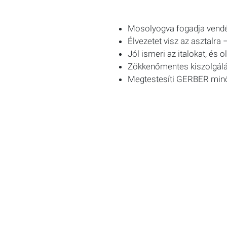
Mosolyogva fogadja vendég
Élvezetet visz az asztalra 
Jól ismeri az italokat, és 
Zökkenőmentes kiszolgálást
Megtestesíti
GERBER
minő
Élvezze a lakhatást szeret
Eddzen személyzeti edző
Élvezze az ingyenes étkez
Spóroljon pénzt a
GERBE
Élvezze a szabadidőt a lej