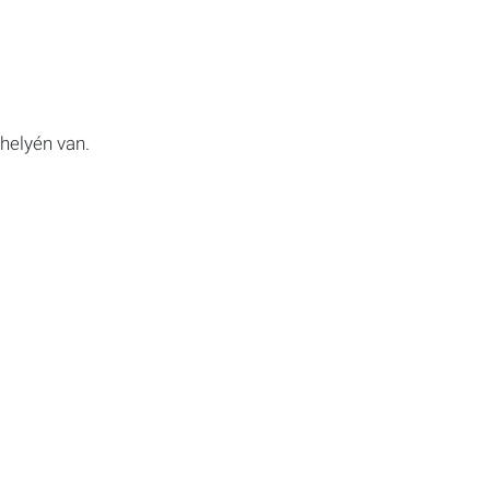
helyén van.
 hozzáféréssel és parkolással
en (kivéve a bárokat 2020-ban)